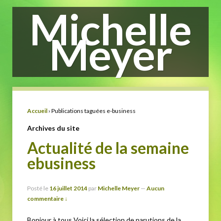
Michelle
Meyer
Accueil
›
Publications taguées e-business
Archives du site
Actualité de la semaine
ebusiness
Posté le
16 juillet 2014
par
Michelle Meyer
—
Aucun
commentaire ↓
Bonjour à tous Voici la sélection de parutions de la